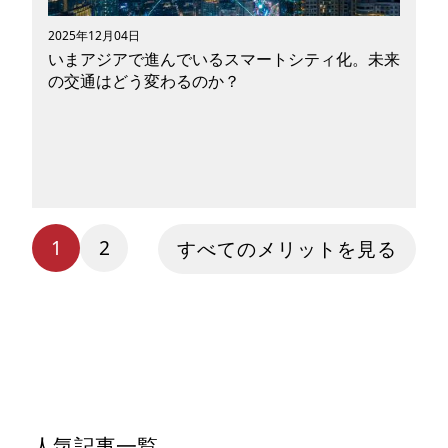
を入れている水素エネルギー事業と合わせてご紹
介します。
2025年12月04日
いまアジアで進んでいるスマートシティ化。未来
の交通はどう変わるのか？
1
2
2025年9月25日、トヨタ自動車株式会社（以下ト
すべてのメリットを見る
ヨタ）開発の「ウーブン・シティ（Woven
City）」が静岡県裾野市にオープンし、日本国内
ではいまスマートシティへの関心が高まっていま
す。 スイスの国際経営開発研究所（IMD）が発
表した世界スマートシティ指数（2025）の順位
は大阪99位、東京108位（※）とやや下位に位置
しており、世界基準で判断すると日本はスマート
シティ後進国。まだまだ発展途中であると言える
人気記事一覧
でしょう。 ランキング上位を占める国は欧州が