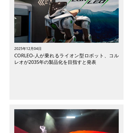
（Woven City）」が静岡県裾野市にオープンす
ることが公表され、今話題になっていることをご
存じでしょうか。 「ウーブン・シティ」とはど
んな街なのか、一般的な日本の都市との違いや開
発の変遷、実証実験の内容や今後目指す姿などを
紐解いていきたいと思います。
2025年12月04日
CORLEO-人が乗れるライオン型ロボット、コル
レオが2035年の製品化を目指すと発表
「CORLEO（コルレオ）」は、ロボット事業とモ
ーターサイクル事業を展開する川崎重工グループ
（以下、川崎重工）開発の新しいオフロードパー
ソナルモビリティ。 ライオン型かつ四足歩行と