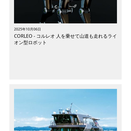
メディアでは、「Japan Mobility Show 2025」
でとくに目立っていた展示をピックアップしてス
ナップ！ 写真と一緒にモビリティの魅力や特徴
をご紹介したいと思います。 2026年以降、どん
な乗用具が市場に出回るのか、今後の展望が気に
2025年10月06日
なる方は必見です。
CORLEO - コルレオ 人を乗せて山道も走れるライ
オン型ロボット
皆さんはロボット事業とモーターサイクル事業を
展開する川崎重工グループ開発の新しいオフロー
ドパーソナルモビリティ「CORLEO（コルレ
オ）」をご存じですか？ 大阪万博の展示で話題
になったので、見たことがある方も多いのではな
いでしょうか。 「CORLEO」とはどんなモビリ
ティなのか、実用化の時期や想定している使用シ