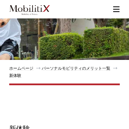
新着記事
人気記事
特集記事
ホームページ
パーソナルモビリティのメリット一覧
新体験
モビリティ
メリット
都道府県
新体験