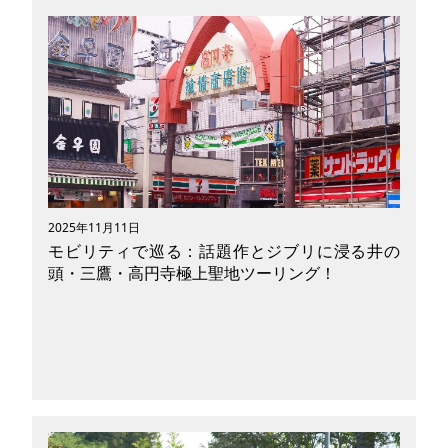
休日のお出かけや家族や恋人・友人との旅行に…
豊かな自然に触れて、心も体もリフレッシュした
いと思いませんか？日本有数の絶景道路と言われ
ている、長野県中部を走るドライブルート「ビー
ナスライン」はドライブやツーリングにぴった
り！車やバイクが好きな方は愛車でぜひ一度訪れ
てみてほしい名所です。ビーナスラインとはどん
な道路なのか、走行ルールや一緒に立ち寄りたい
おすすめ観光スポットなど、その魅力を紐解いて
いきたいと思います。
2025年11月11日
モビリティで巡る：話題作とジブリに浸る井の
頭・三鷹・高円寺極上聖地ツーリング！
「完璧な俺の、何がダメだったんだ！？」のキャ