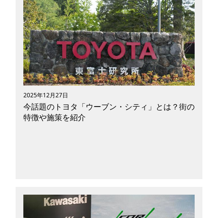
ッチフレーズで話題沸騰のドラマ『じゃあ あん
たが作ってみろよ』は、第5話を迎え、ファンに
よる聖地巡礼が開始されています。竹内涼真さん
と夏帆さんが演じる再生ロマンスコメディの舞
台・高円寺。そこから、又吉直樹さんの『火花』
の聖地である喫茶店を経由し、井の頭公園を抜
け、宮崎駿監督が愛した三鷹のジブリ美術館ま
で。今回は、これら聖地を巡る特別なツーリング
にご案内します。小回りが利くモビリティは、賑
2025年12月27日
わう商店街から穏やかな自然まで、このエリアの
今話題のトヨタ「ウーブン・シティ」とは？街の
空気感と自由を深く味わうのに最適です。最新の
特徴や施策を紹介
感動と普遍的なアニメーションの魔法を肌で感
じ、心を躍らせる旅を始めましょう。
2025年9月25日、トヨタ自動車株式会社（以下ト
ヨタ）開発中の実証都市「ウーブン・シティ