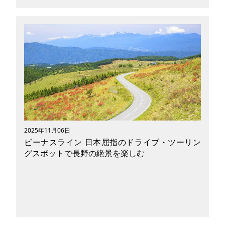
かつては国家による夢のプロジェクトとされてい
た宇宙開発。しかし今、その主役が徐々に民間企
業へと移り変わろうとしています。日本において
も、自動車メーカーやスタートアップがロケット
開発に参入し、政府機関と連携しながら新たな宇
宙産業の地平を切り拓いています。本記事では、
日本のロケット開発の歩みと現状をふまえなが
ら、民間企業の挑戦、JAXAとの協業体制、そし
て宇宙利用の未来について、わかりやすく解説し
ます。
2025年11月06日
ビーナスライン 日本屈指のドライブ・ツーリン
グスポットで長野の絶景を楽しむ