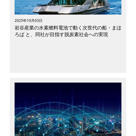
ーン、未来の移動手段にどのような影響を与える
のかなど、幅広い観点から紐解いていきたいと思
います。
2025年10月03日
岩谷産業の水素燃料電池で動く次世代の船・まほ
ろば と、同社が目指す脱炭素社会への実現
最近世界で開発が進んでいる次世代エネルギー。
環境保全の観点からも化石燃料に変わる新しい燃
料で動くモビリティが次々と生み出されていま
す。 2025年4月から10月の間に大阪万博会場へ
の交通手段として運行したことで話題の「まほろ
ば」は水素で動く「水素燃料電池船」です。 水
素燃料電池船とはどんなモビリティなのか、開発
企業である岩谷産業株式会社(以下岩谷産業)が力