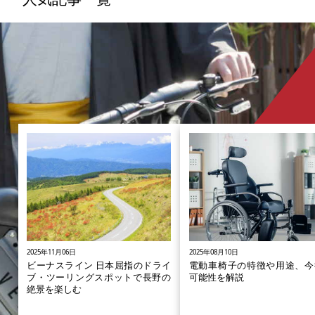
多数ですが、シンガポール・韓国・中国など、ヨ
ーロッパと肩を並べている国もあり、アジア諸国
のスマートシティ化も年々進んでいます。 いま
アジアで導入されているスマートシティ都市の特
徴や交通事情について、実例を交えてご紹介しま
す。
2025年11月06日
2025年08月10日
ビーナスライン 日本屈指のドライ
電動車椅子の特徴や用途、今
ブ・ツーリングスポットで長野の
可能性を解説
絶景を楽しむ