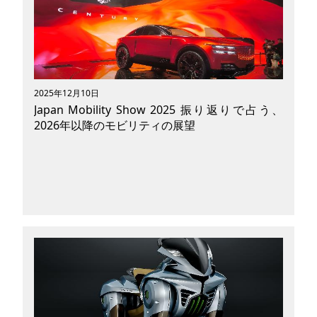
いう新しいカタチのモビリティは、大阪万博の展
示で大きな反響を呼びました。 そして2025年12
月3日に川崎重工が「2035年の製品化を目指して
本格開発に着手した」と公表したことで、いま改
めてCORLEOへの注目度が高まっています。
2025年12月10日
Japan Mobility Show 2025 振り返りで占う、
2026年以降のモビリティの展望
2025年10月30日（木）から11月9日（日）に開
催された「Japan Mobility Show 2025」。いま
話題の新車やコンセプトカー、パーソナルモビリ
ティなど、これからの未来が期待されるさまざま
な車両が展示され、話題となりましたよね。 当