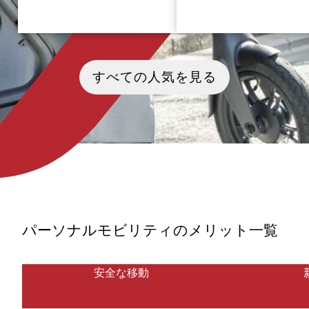
休日のお出かけや家族や恋人・友
運転者の「足」として重要な
人との旅行に…豊かな自然に触れ
を果たしている車いす。従来
すべての人気を見る
て、心も体もリフレッシュしたい
の力を使い自力で、もしくは
と思いませんか？日本有数の絶景
者が押すことで前進する「手
道路と言われている、長野県中部
いす」が主流でしたが、近年
を走るドライブルート「ビーナス
動車いす」の利用者が増えて
ライン」はドライブやツーリング
傾向にあります。今回の記事
にぴったり！車やバイクが好きな
電動車いすの特徴や用途、次
方は愛車でぜひ一度訪れてみてほ
型モデルの開発状況など…さ
しい名所です。ビーナスラインと
まな角度からモビリティの魅
はどんな道路なのか、走行ルール
特徴を紐解いていきたいと思
や一緒に立ち寄りたいおすすめ観
す。
光スポットなど、その魅力を紐解
いていきたいと思います。
パーソナルモビリティのメリット一覧
安全な移動