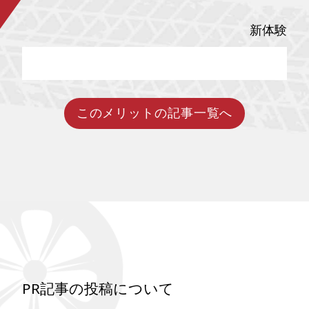
がっています。公共交通やシェ
気になる価格や割引制度につい
アサイクル、電動キックボード
て、詳しく紐解いていきたいと
などの電動モビリティを、
思います。
新体験
Suica・PASMOなどの交通系IC
で一括決済・予約できる仕組み
は、利用者にとって非常に便利
で心理的なハードルを下げる大
きな力になります。この記事で
は、MaaSが目指す未来の移動の
かたちをわかりやすく整理しつ
このメリットの記事一覧へ
つ、金沢で楽しめる「電動アシ
スト自転車×交通系決済」の3時
間モデルコースまで詳しく紹介
します。
PR記事の投稿について