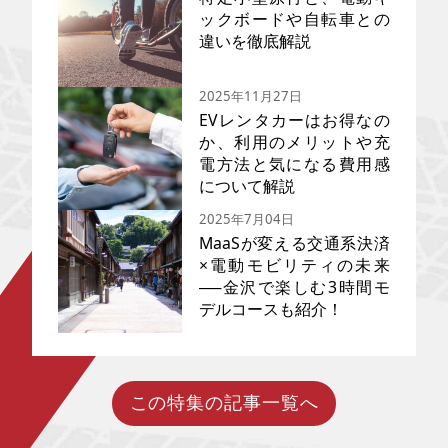
ックボードや自転車との
違いを徹底解説
2025年11月27日
EVレンタカーはお得なの
か、利用のメリットや充
電方法と気になる費用感
2023年の道路交通法改正で「特
定小型原動機付自転車（特定小
について解説
型原付）」という新区分が登場
2025年7月04日
し、電動キックボードや電動自
転車との違いに戸惑う人も多い
MaaSが変える交通系決済
はず。この記事では、特定小型
×電動モビリティの未来
原付の定義から、他の乗り物と
──金沢で楽しむ3時間モ
近年主流になりつつあるEVカ
の比較、必要な免許、交通ルー
ー。レンタカー市場でも導入が
デルコースも紹介！
ル、注意点まで、交通ルールを
進んでいることをご存じでしょ
守って安全に乗りたいあなたの
うか？ 最近ではEV車を購入する
疑問を解消します。
前に乗り心地を体験するために
利用する人が増えているのだと
か。 EVレンタカーは果たしてお
この特集の記事一覧へ
いま、MaaS（Mobility as a
得なのか……気になる充電方法や
Service）の取り組みが全国で広
ガソリン車レンタルとの違い、