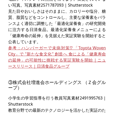
い写真。写真素材2571787093 | Shutterstock
見た目やおいしさはそのままに、カロリーや塩分、糖
質、脂質などをコントロールし、主要な栄養素をバラ
ンスよく適切に調整した「最適化栄養食」の研究開発
に注力する日清食品。最適化栄養食メニューによる
「健康寿命の延伸」を見据えた実証実験を開始すると
公表しています。
参考：ハンバーガーで未病対策!? 「Toyota Woven
City」で "新たな食文化" 創造へ 食による「健康寿命
の延伸」の可能性に挑戦する実証実験を開始 | ニュ
ースリリース | 日清食品グループ
③株式会社増進会ホールディングス （Ｚ会グル
ープ）
小学生の学習指導を行う教員写真素材2491995763 |
Shutterstock
教育分野での最新のテクノロジーを活かした実証のた