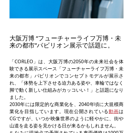
大阪万博 “フューチャーライフ万博・未
来の都市”パビリオン展示で話題に。
「CORLEO」は、大阪万博の2050年の未来社会を体
験できる展示スペース「フューチャーライフ万博・未
来の都市」パビリオンでコンセプトモデルが展示さ
れ、「体勢を上下させる迫力ある姿や、車輪ではなく
脚で動く新しい仕組みがカッコいい！」と話題になり
ました。
2030年には限定的な商業化を、2040年頃に大規模商
業化を目指しています。現在公開されている
動画
は
CGですが、いつか映像世界のように軽やかに、街や
山道を走る姿を見かける日が来るかもしれません。
ちなみに現地点で予測されている車両価格は1000万