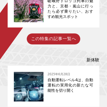
嵯峨野トロッコ列車の魅
いおん！』など、滋賀ゆかりの
力と、京都・嵐山に行っ
アニメ聖地にも立ち寄り、電動
たら必ず乗りたい、おす
近年主流になりつつあるEVカ
モビリティで巡る自転車旅を満
ー。レンタカー市場でも導入が
すめ観光スポット
喫。温泉・グルメ情報も網羅し
進んでいることをご存じでしょ
た、文学・歴史・ポップカルチ
うか？ 最近ではEV車を購入する
ャーが交錯する滋賀・日本文化
前に乗り心地を体験するために
巡礼プラン。
利用する人が増えているのだと
か。 EVレンタカーは果たしてお
この特集の記事一覧へ
歴史ある神社仏閣、美しい世界
得なのか……気になる充電方法や
遺産や日本らしい街並み…たく
ガソリン車レンタルとの違い、
さんの魅力があり、訪日観光客
気になる価格や割引制度につい
の人気も高い京都。中でも嵐山
て、詳しく紐解いていきたいと
は渡月橋や竹林など、四季折々
思います。
新体験
の絶景が楽しめるほか、飲食店
や写真映えするカフェ、土産物
店も多く出店しているエリアな
2025年6月28日
ので、京都観光の一環として訪
自動運転レベル4は、自動
れる方も多いかと思います。今
回は京都・嵐山に行ったらぜひ
運転の実用化の新たな可
乗ってみたいモビリティ「嵯峨
能性を切り開く
野トロッコ」の魅力と、周辺観
光スポットについてご紹介しま
す。