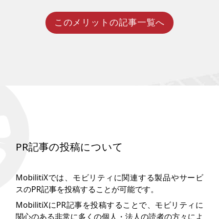
このメリットの記事一覧へ
世界各国で開発が進んでいる自
動運転技術。日本でも行政機関
と民間企業が協業し、実装に向
けて本腰を入れています。今回
は自動運転レベル4サービスの導
入や、完全自動運転の実現目処
について解説したいと思いま
す。
PR記事の投稿について
MobilitiXでは、モビリティに関連する製品やサービ
スのPR記事を投稿することが可能です。
MobilitiXにPR記事を投稿することで、モビリティに
関心のある非常に多くの個人・法人の読者の方々によ