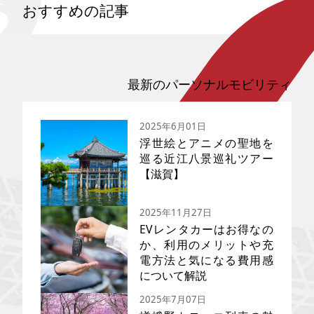
おすすめの記事
最新のパーソナルモビリティ
2025年6月01日
浮世絵とアニメの聖地を
巡る近江八景巡礼ツアー
【滋賀】
2025年11月27日
EVレンタカーはお得なの
か、利用のメリットや充
電方法と気になる費用感
近江八景の美しさを、歌川広重
の浮世絵と現地の絶景を比較し
について解説
ながら巡る聖地巡礼ツーリン
2025年7月07日
グ。さらに『ちはやふる』『バ
ジリスク 〜甲賀忍法帖〜』『け