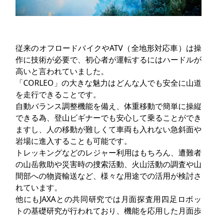
従来のオフロードバイクやATV（全地形対応車）は操
作に技術が必要で、初心者が運転するにはハードルが
高いと言われていました。
「CORLEO」の大きな魅力はどんな人でも安全に山道
を走行できることです。
自動バランス調整機能を備え、体重移動で簡単に操縦
できる為、登山ビギナーでも安心して乗ることができ
ますし、人の移動が難しくて車両も入れない急斜面や
岩場に進入することも可能です。
トレッキングなどのレジャー利用はもちろん、遭難者
の山岳救助や災害時の捜索活動、火山活動の調査や山
間部への物資輸送など、様々な用途での活用が検討さ
れています。
他にもJAXAとの共同研究では月面探査用四足ロボッ
トの基礎研究が行われており、機能を応用した月面歩