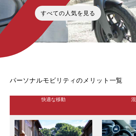
東京の中心には、数えきれない物
「完璧な俺の、何がダメだっ
語の舞台が広がっています。銀座
だ！？」のキャッチフレーズ
すべての人気を見る
の和光や歌舞伎座といった歴史的
題沸騰のドラマ『じゃあ あん
建築、有楽町ガード下の庶民派グ
作ってみろよ』は、第5話を迎
ルメ、日比谷公園に登場した『名
ファンによる聖地巡礼が開始
探偵コナン』、丸の内を舞台にし
ています。竹内涼真さんと夏
た『半沢直樹』、そして東京宝塚
んが演じる再生ロマンスコメ
劇場や帝国ホテルといった舞台芸
の舞台・高円寺。そこから、
術と社交の殿堂。これらを一度に
直樹さんの『火花』の聖地で
巡ることで、東京という都市の多
喫茶店を経由し、井の頭公園
層的な魅力をまるごと体感できま
け、宮崎駿監督が愛した三鷹
す。本記事では、パーソナルモビ
ブリ美術館まで。今回は、こ
リティを活用しながら、都会の真
聖地を巡る特別なツーリング
ん中に点在する歴史と物語をなぞ
案内します。小回りが利くモ
る旅をご案内します。
ティは、賑わう商店街から穏
パーソナルモビリティのメリット一覧
な自然まで、このエリアの空
と自由を深く味わうのに最
す。最新の感動と普遍的なア
ーションの魔法を肌で感じ、
快適な移動
混
躍らせる旅を始めましょう。