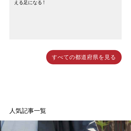
える足になる !
皆さんは、食料品や日用品を積んで街を走るモビ
すべての都道府県を見る
リティ、「移動販売車」を見たことがあります
か？高齢者や足腰が弱く頻繁に外出できない方を
対象とする買い物支援サービスで、移動手段に困
っている買い物難民の救済を目的としています。
移動販売車とはどんな車なのか、具体的な自治体
への導入事例や2025年9月に新発売された次世代
モビリティ「e-Palette」と合わせて紐解いてい
きたいと思います。
人気記事一覧