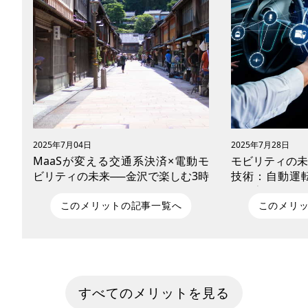
2025年7月04日
2025年7月28日
MaaSが変える交通系決済×電動モ
モビリティの未
ビリティの未来──金沢で楽しむ3時
技術：自動運転
間モデルコースも紹介！
マが変える移動
このメリットの記事一覧へ
このメリ
いま、MaaS（Mobility as a Service）
少子高齢化、気
の取り組みが全国で広がっています。公
行──現代社会
共交通やシェアサイクル、電動キックボ
ィ（移動手段）
すべてのメリットを見る
ードなどの電動モビリティを、Suica・
による変革が進
PASMOなどの交通系ICで一括決済・予
もはや「単なる