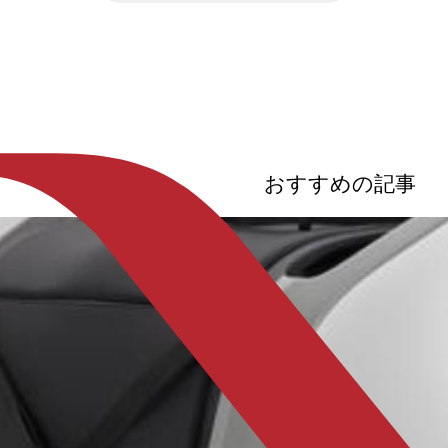
約できる仕組みは、利用者にとって非常
AI・IoT・再
に便利で心理的なハードルを下げる大き
み、交通・物流
な力になります。この記事では、MaaS
うとしています
が目指す未来の移動のかたちをわかりや
ビリティの進化
すく整理しつつ、金沢で楽しめる「電動
「自動運転」「E
アシスト自転車×交通系決済」の3時間モ
来モビリティ」
デルコースまで詳しく紹介します。
状と将来像を包括
おすすめの記事