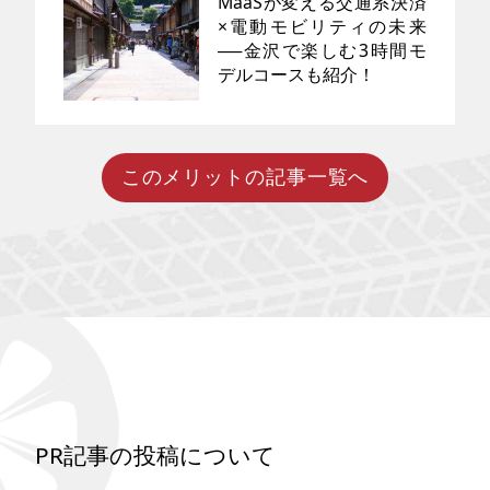
MaaSが変える交通系決済
市場や社会に与えるインパクト
す。
×電動モビリティの未来
まで、MobilitiXが独自の視点で
深掘りします。
──金沢で楽しむ3時間モ
重い荷物の運搬や長距離移動に
便利な自動車。趣味で楽しむ方
デルコースも紹介！
はもちろん、家族のレジャーや
通勤のために所有している方も
多いのではないでしょうか。し
かし一般的なガソリン車は二酸
化炭素の排出量が多く、地球温
このメリットの記事一覧へ
いま、MaaS（Mobility as a
暖化の進行に大きな影響をもた
Service）の取り組みが全国で広
らすと懸念されています。現
がっています。公共交通やシェ
在、カーボンニュートラルの観
アサイクル、電動キックボード
点から二酸化炭素の排出を抑え
などの電動モビリティを、
る自動車の開発が進み、少しず
Suica・PASMOなどの交通系IC
つ一般家庭への普及も進んでい
で一括決済・予約できる仕組み
ます。今回は「究極のエコカ
は、利用者にとって非常に便利
ー」として近年開発が進んでい
で心理的なハードルを下げる大
る「水素自動車」について紹介
きな力になります。この記事で
します。
は、MaaSが目指す未来の移動の
かたちをわかりやすく整理しつ
つ、金沢で楽しめる「電動アシ
スト自転車×交通系決済」の3時
PR記事の投稿について
間モデルコースまで詳しく紹介
します。