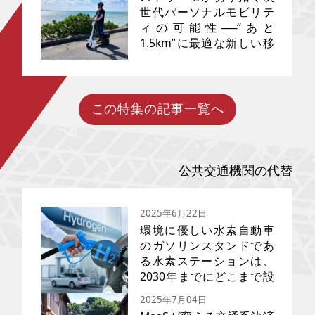
の絶景が楽しめるほか、飲食店
世代パーソナルモビリテ
や写真映えするカフェ、土産物
ィの可能性──“あと
新しいサービスや技術が日々開
店も多く出店しているエリアな
発されています。多様な交通網
1.5km”に最適な新しい移
ので、京都観光の一環として訪
は人々の生活を豊かにし、時に
れる方も多いかと思います。今
動手段
新しい発見を与えてくれるでし
回は京都・嵐山に行ったらぜひ
ょう。そんな新しい動向にいち
乗ってみたいモビリティ「嵯峨
早く注目しているのがツーリズ
野トロッコ」の魅力と、周辺観
ム業界です。新型コロナウィル
光スポットについてご紹介しま
この特集の記事一覧へ
パーソナルモビリティの未来
スが落ち着いた今、「リベンジ
す。
が、いま現実のものになろうと
旅行」ブームが再燃し、旅行需
しています。都市部での混雑、
要向上に期待が寄せられていま
高齢化社会に伴う移動弱者の増
す。訪日観光客数の増加によ
加、そしてカーボンニュートラ
り、国内観光地が賑わいを見せ
公共交通機関の代替
ルへの要求、こうした社会課題
ているのも最近の特徴です。旅
に対して、「歩くように移動で
先では、電車やバス、タクシー
きる」新しいモビリティが注目
を使って目的地まで移動するの
2025年6月22日
を集めています。その最前線に
が一般的ですが、旅に付加価値
環境に優しい水素自動車
立つのが、ホンダ発ベンチャー
を与えてくれるユニークな交通
「Striemo（ストリーモ）」が開
のガソリンスタンドであ
手段に近年注目が集まっていま
発した、独自のバランスアシス
す。今回はツーリズム業界がビ
る水素ステーションは、
トシステムを搭載した1人乗り三
ジネスとして展開してきたモビ
2030年までにどこまで設
輪電動モビリティです。本記事
リティサービスの変遷や、現在
置が進むのか
では、ストリーモの特長、開発
導入が進んでいる新しい取り組
2025年7月04日
の背景、活用の可能性、そして
みについて紹介したいと思いま