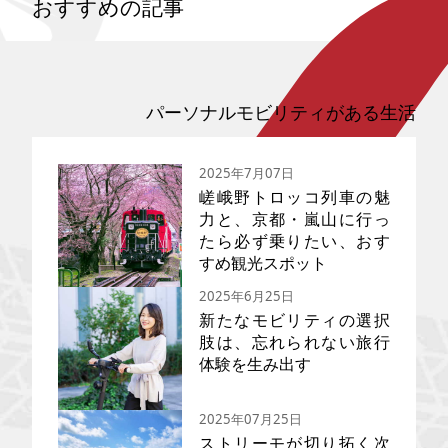
おすすめの記事
パーソナルモビリティがある生活
2025年7月07日
嵯峨野トロッコ列車の魅
力と、京都・嵐山に行っ
たら必ず乗りたい、おす
すめ観光スポット
2025年6月25日
新たなモビリティの選択
肢は、忘れられない旅行
体験を生み出す
歴史ある神社仏閣、美しい世界
遺産や日本らしい街並み…たく
さんの魅力があり、訪日観光客
2025年07月25日
の人気も高い京都。中でも嵐山
は渡月橋や竹林など、四季折々
ストリーモが切り拓く次