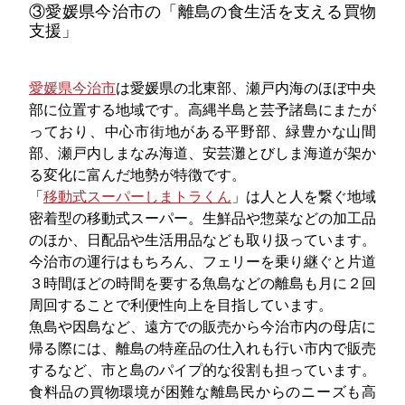
③愛媛県今治市の「離島の食生活を支える買物
支援」
愛媛県今治市
は愛媛県の北東部、瀬戸内海のほぼ中央
部に位置する地域です。高縄半島と芸予諸島にまたが
っており、中心市街地がある平野部、緑豊かな山間
部、瀬戸内しまなみ海道、安芸灘とびしま海道が架か
る変化に富んだ地勢が特徴です。
「
移動式スーパーしまトラくん
」は人と人を繋ぐ地域
密着型の移動式スーパー。生鮮品や惣菜などの加工品
のほか、日配品や生活用品なども取り扱っています。
今治市の運行はもちろん、フェリーを乗り継ぐと片道
３時間ほどの時間を要する魚島などの離島も月に２回
周回することで利便性向上を目指しています。
魚島や因島など、遠方での販売から今治市内の母店に
帰る際には、離島の特産品の仕入れも行い市内で販売
するなど、市と島のパイプ的な役割も担っています。
食料品の買物環境が困難な離島民からのニーズも高