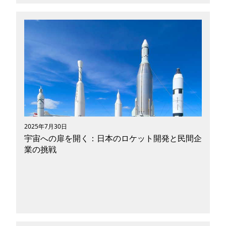
少子高齢化、気候変動対策、都市化の進行──現
代社会の課題に対し、モビリティ（移動手段）の
世界では革新的な技術による変革が進行していま
す。自動車はもはや「単なる移動の道具」ではな
く、AI・IoT・再生可能エネルギーを取り込み、
交通・物流・都市構造までも変えようとしていま
す。本記事では、そんなモビリティの進化を牽引
する3つの領域、「自動運転」「EV（電気自動
車）」「未来モビリティ」について、それぞれの
現状と将来像を包括的に解説します。
2025年7月30日
宇宙への扉を開く：日本のロケット開発と民間企
業の挑戦