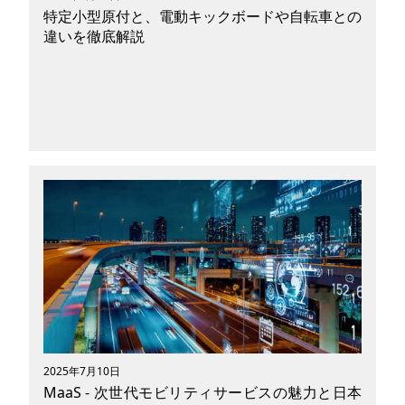
特定小型原付と、電動キックボードや自転車との
違いを徹底解説
2023年の道路交通法改正で「特定小型原動機付
自転車（特定小型原付）」という新区分が登場
し、電動キックボードや電動自転車との違いに戸
惑う人も多いはず。この記事では、特定小型原付
の定義から、他の乗り物との比較、必要な免許、
交通ルール、注意点まで、交通ルールを守って安
全に乗りたいあなたの疑問を解消します。
2025年7月10日
MaaS - 次世代モビリティサービスの魅力と日本