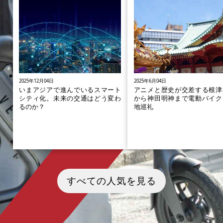
2025年12月04日
2025年6月04日
いまアジアで進んでいるスマート
アニメと歴史が交差する根津
シティ化。未来の交通はどう変わ
から神田明神まで電動バイク
るのか？
地巡礼
2025年9月25日、トヨタ自動車株
古き良き下町情緒と、最先端
式会社（以下トヨタ）開発の「ウ
ニメカルチャー。根津神社か
すべての人気を見る
ーブン・シティ（Woven City）」
田明神へ、小型電動バイクで
が静岡県裾野市にオープンし、日
に巡る新しい聖地巡礼ツー
本国内ではいまスマートシティへ
ム。日本文化とアニメを体感
の関心が高まっています。 スイス
る、今だけの特別な東京の楽
の国際経営開発研究所（IMD）が
方を紹介します。