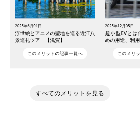
2025年6月01日
2025年12月05日
浮世絵とアニメの聖地を巡る近江八
超小型EVとは
景巡礼ツアー【滋賀】
めの用途、利用
このメリットの記事一覧へ
このメリ
近江八景の美しさを、歌川広重の浮世絵
現在多くの自動
と現地の絶景を比較しながら巡る聖地巡
り市場にも出回
礼ツーリング。さらに『ちはやふる』
（EV）。新たな
すべてのメリットを見る
『バジリスク 〜甲賀忍法帖〜』『けいお
車よりコンパクト
ん！』など、滋賀ゆかりのアニメ聖地に
目を集めている
も立ち寄り、電動モビリティで巡る自転
か。 今回の記事
車旅を満喫。温泉・グルメ情報も網羅し
メリット、どの
た、文学・歴史・ポップカルチャーが交
途で有効に活用
錯する滋賀・日本文化巡礼プラン。
まざまな角度か
徴を紐解いていき