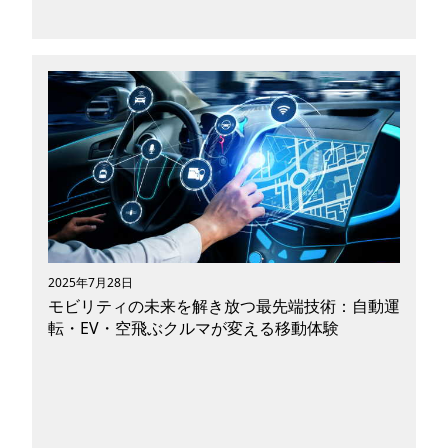
パーソナルモビリティの未来が、いま現実のもの
になろうとしています。都市部での混雑、高齢化
社会に伴う移動弱者の増加、そしてカーボンニュ
ートラルへの要求、こうした社会課題に対して、
「歩くように移動できる」新しいモビリティが注
目を集めています。その最前線に立つのが、ホン
ダ発ベンチャー「Striemo（ストリーモ）」が開
発した、独自のバランスアシストシステムを搭載
した1人乗り三輪電動モビリティです。本記事で
は、ストリーモの特長、開発の背景、活用の可能
2025年7月28日
性、そして市場や社会に与えるインパクトまで、
モビリティの未来を解き放つ最先端技術：自動運
MobilitiXが独自の視点で深掘りします。
転・EV・空飛ぶクルマが変える移動体験