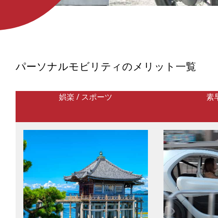
発表した世界スマートシティ指数
（2025）の順位は大阪99位、東京
108位（※）とやや下位に位置して
おり、世界基準で判断すると日本
はスマートシティ後進国。まだま
だ発展途中であると言えるでしょ
う。 ランキング上位を占める国は
欧州が多数ですが、シンガポー
パーソナルモビリティのメリット一覧
ル・韓国・中国など、ヨーロッパ
と肩を並べている国もあり、アジ
ア諸国のスマートシティ化も年々
進んでいます。 いまアジアで導入
娯楽 / スポーツ
素
されているスマートシティ都市の
特徴や交通事情について、実例を
交えてご紹介します。