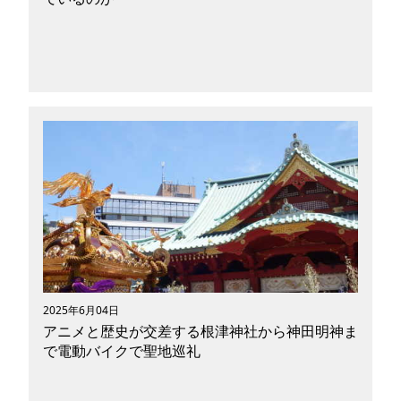
みなさんは「LRT」という単語を聞いたことがあ
りますか？現在、二酸化炭素排出量削減や交通渋
滞緩和を実現するために、世界各国で公共交通機
関の利用を推進しています。「LRT」はその取り
組みの一環として開発された次世代型路面電車
で、環境負荷を軽減する新しいモビリティとして
注目を集めています。今回は地域活性化やバリア
フリーの観点からも評価が高く、新たな公共交通
機関として日本でも実証実験が行われている
「LRT」について紹介します。
2025年6月04日
アニメと歴史が交差する根津神社から神田明神ま
で電動バイクで聖地巡礼