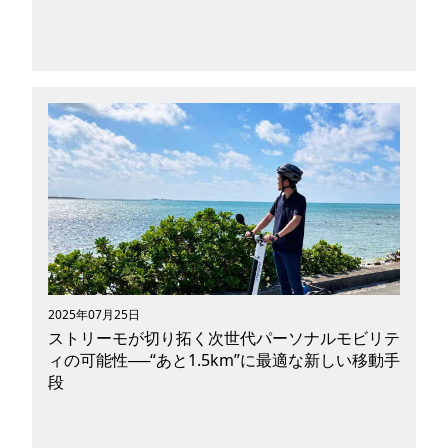
古き良き下町情緒と、最先端のアニメカルチャ
ー。根津神社から神田明神へ、小型電動バイクで
静かに巡る新しい聖地巡礼ツーリズム。日本文化
とアニメを体感できる、今だけの特別な東京の楽
しみ方を紹介します。
2025年07月25日
ストリーモが切り拓く次世代パーソナルモビリテ
ィの可能性──“あと1.5km”に最適な新しい移動手
段