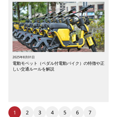
かつては国家による夢のプロジェクトとされてい
た宇宙開発。しかし今、その主役が徐々に民間企
業へと移り変わろうとしています。日本において
も、自動車メーカーやスタートアップがロケット
開発に参入し、政府機関と連携しながら新たな宇
宙産業の地平を切り拓いています。本記事では、
日本のロケット開発の歩みと現状をふまえなが
ら、民間企業の挑戦、JAXAとの協業体制、そし
て宇宙利用の未来について、わかりやすく解説し
ます。
2025年8月01日
電動モペット（ペダル付電動バイク）の特徴や正
しい交通ルールを解説
1
2
3
4
5
6
7
最近街でよく見かけるようになった「電動モペッ