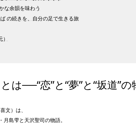
静かな余韻を味わう
ませば の続きを、自分の足で生きる旅
元）
とは──“恋”と“夢”と“坂道”の
藤喜文）は、
・月島雫と天沢聖司の物語。