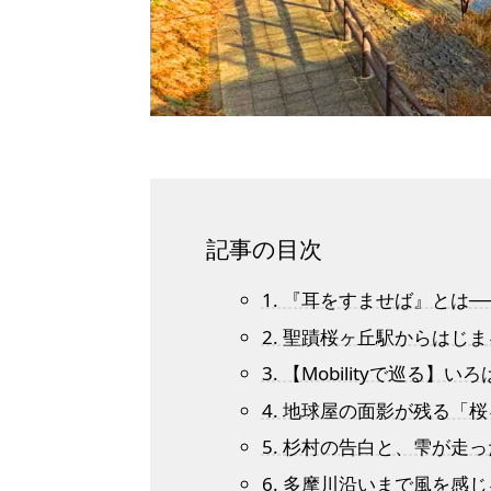
記事の目次
1. 『耳をすませば』とは──
2. 聖蹟桜ヶ丘駅からはじ
3. 【Mobilityで巡る
4. 地球屋の面影が残る「
5. 杉村の告白と、雫が走っ
6. 多摩川沿いまで風を感