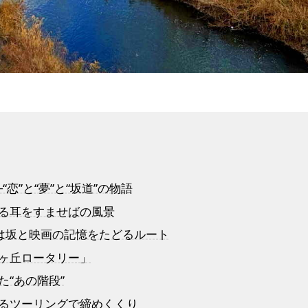
“恋”と“夢”と“坂道”の物語
まる耳をすませばの風景
】いろは坂と映画の記憶をたどるルート
桜ヶ丘ロータリー」
た“あの階段”
じるツーリングで締めくくり