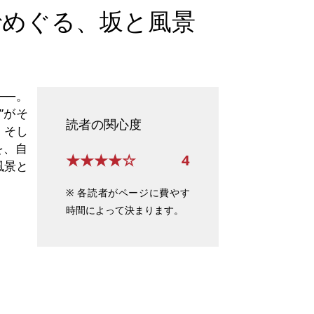
でめぐる、坂と風景
──。
”がそ
読者の関心度
、そし
を、自
★★★★☆
4
風景と
※ 各読者がページに費やす
時間によって決まります。