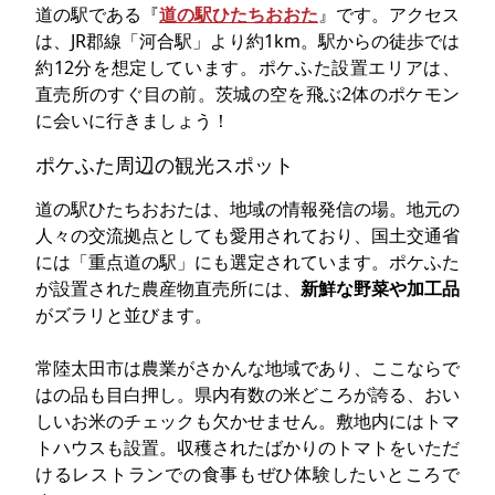
道の駅である『
道の駅ひたちおおた
』です。アクセス
は、JR郡線「河合駅」より約1km。駅からの徒歩では
約12分を想定しています。ポケふた設置エリアは、
直売所のすぐ目の前。茨城の空を飛ぶ2体のポケモン
に会いに行きましょう！
ポケふた周辺の観光スポット
道の駅ひたちおおたは、地域の情報発信の場。地元の
人々の交流拠点としても愛用されており、国土交通省
には「重点道の駅」にも選定されています。ポケふた
が設置された農産物直売所には、
新鮮な野菜や加工品
がズラリと並びます。
常陸太田市は農業がさかんな地域であり、ここならで
はの品も目白押し。県内有数の米どころが誇る、おい
しいお米のチェックも欠かせません。敷地内にはトマ
トハウスも設置。収穫されたばかりのトマトをいただ
けるレストランでの食事もぜひ体験したいところで