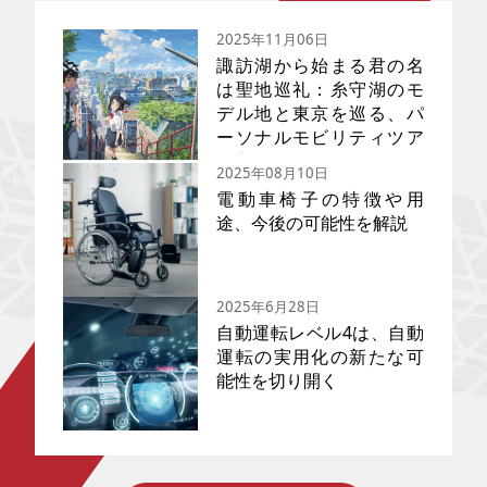
2025年11月06日
諏訪湖から始まる君の名
は聖地巡礼：糸守湖のモ
デル地と東京を巡る、パ
ーソナルモビリティツア
ー完全ガイド
2025年08月10日
電動車椅子の特徴や用
途、今後の可能性を解説
映画『君の名は。』の聖地巡礼
完全ガイドです。新海誠監督が
描いた東京と長野・諏訪の舞台
2025年6月28日
は、国内外で記録的な大ヒット
を生みました。監督の初期傑作
自動運転レベル4は、自動
『秒速5センチメートル』の実写
運転の実用化の新たな可
映画化が話題となる今、新海ワ
能性を切り開く
運転者の「足」として重要な役
ールドへの注目度は最高潮で
割を果たしている車いす。従来
す。本記事では、坂道が多い巡
は腕の力を使い自力で、もしく
礼地を快適に移動するためのパ
は介助者が押すことで前進する
ーソナルモビリティ・ツアーモ
「手動車いす」が主流でした
デルコース（東京編・諏訪編）
が、近年「電動車いす」の利用
を詳しくご紹介。ヒロイン・宮