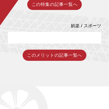
者が増えている傾向にありま
水三葉（みやみず・みつは）の
この特集の記事一覧へ
世界各国で開発が進んでいる自
す。今回の記事では電動車いす
故郷のモデルである諏訪地域の
動運転技術。日本でも行政機関
の特徴や用途、次世代型モデル
雄大な自然、諏訪湖の畔に根付
と民間企業が協業し、実装に向
の開発状況など…さまざまな角
く組紐や御神体の神秘性、上諏
けて本腰を入れています。今回
度からモビリティの魅力や特徴
訪温泉、グルメ、そして新海監
は自動運転レベル4サービスの導
を紐解いていきたいと思いま
娯楽 / スポーツ
督の全作品の系譜にも触れ、映
入や、完全自動運転の実現目処
す。
画の感動を深く味わう旅をナビ
について解説したいと思いま
ゲートします。
す。
このメリットの記事一覧へ