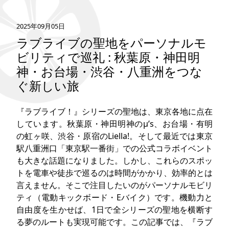
タグ
2025年09月05日
ラブライブの聖地をパーソナルモ
お問い合わせ
ビリティで巡礼 : 秋葉原・神田明
神・お台場・渋谷・八重洲をつな
ぐ新しい旅
『ラブライブ！』シリーズの聖地は、東京各地に点在
しています。秋葉原・神田明神のμ’s、お台場・有明
の虹ヶ咲、渋谷・原宿のLiella!。そして最近では東京
駅八重洲口「東京駅一番街」での公式コラボイベント
も大きな話題になりました。しかし、これらのスポッ
トを電車や徒歩で巡るのは時間がかかり、効率的とは
言えません。そこで注目したいのがパーソナルモビリ
ティ（電動キックボード・Eバイク）です。機動力と
自由度を生かせば、1日で全シリーズの聖地を横断す
る夢のルートも実現可能です。この記事では、『ラブ