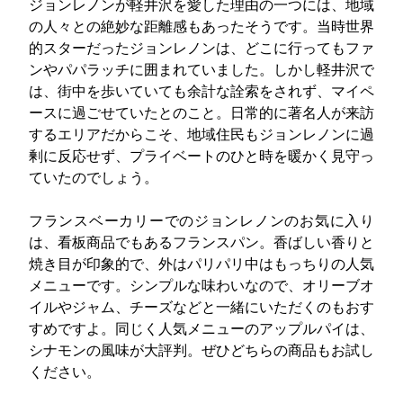
ジョンレノンが軽井沢を愛した理由の一つには、地域
の人々との絶妙な距離感もあったそうです。当時世界
的スターだったジョンレノンは、どこに行ってもファ
ンやパパラッチに囲まれていました。しかし軽井沢で
は、街中を歩いていても余計な詮索をされず、マイペ
ースに過ごせていたとのこと。日常的に著名人が来訪
するエリアだからこそ、地域住民もジョンレノンに過
剰に反応せず、プライベートのひと時を暖かく見守っ
ていたのでしょう。
フランスベーカリーでのジョンレノンのお気に入り
は、看板商品でもあるフランスパン。香ばしい香りと
焼き目が印象的で、外はパリパリ中はもっちりの人気
メニューです。シンプルな味わいなので、オリーブオ
イルやジャム、チーズなどと一緒にいただくのもおす
すめですよ。同じく人気メニューのアップルパイは、
シナモンの風味が大評判。ぜひどちらの商品もお試し
ください。