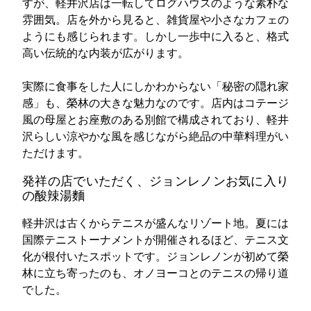
すが、軽井沢店は一転してログハウスのような素朴な
雰囲気。店を外から見ると、雑貨屋や小さなカフェの
ようにも感じられます。しかし一歩中に入ると、格式
高い伝統的な内装が広がります。
実際に食事をした人にしかわからない「秘密の隠れ家
感」も、榮林の大きな魅力なのです。店内はコテージ
風の母屋とお座敷のある別館で構成されており、軽井
沢らしい涼やかな風を感じながら絶品の中華料理がい
ただけます。
発祥の店でいただく、ジョンレノンお気に入り
の酸辣湯麵
軽井沢は古くからテニスが盛んなリゾート地。夏には
国際テニストーナメントが開催されるほど、テニス文
化が根付いたスポットです。ジョンレノンが初めて榮
林に立ち寄ったのも、オノヨーコとのテニスの帰り道
でした。