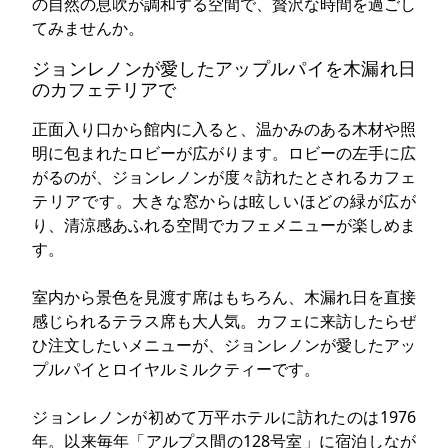
の自然の息吹が調和する空間で、贅沢な時間を過ごし
てみませんか。
ジョンレノンが愛したアップルパイを木漏れ日
のカフェテリアで
正面入り口から館内に入ると、温かみのある木材や照
明に包まれたロビーが広がります。ロビーの左手に広
がるのが、ジョンレノンが度々訪れたとされるカフェ
テリアです。大きな窓からは眩しいほどの緑が広が
り、清涼感あふれる空間でカフェメニューが楽しめま
す。
室内から景色を見渡す席はもちろん、木漏れ日を直接
感じられるテラス席も大人気。カフェに来訪したらぜ
ひ注文したいメニューが、ジョンレノンが愛したアッ
プルパイとロイヤルミルクティーです。
ジョンレノンが初めて万平ホテルに訪れたのは1976
年。以来毎年「アルプス間の128号室」に宿泊しなが