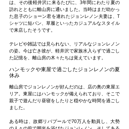
は、その後軽井沢に来るたびに、3年間にわたり夏の
訪れとともに離山房に通いました。当時はまだ幼かっ
た息子のショーン君を連れたジョンレノン夫妻は、T
シャツに短パン、草履といったカジュアルなスタイル
で来店したそうです。
テレビや雑誌では見られない、リアルなジョンレノン
の姿。今は亡き彼が、軽井沢で家族水入らずで過ごし
た記憶を、離山房の木々たちは覚えています。
ハンモックや東屋で過ごしたジョンレノンの夏
休み
離山房でジョンレノンが好んだのは、店の奥の東屋エ
リア。東屋にはハンモックが備えられており、そこで
親子で遊んだり昼寝をしたりと穏やかな時間を過ごし
ました。
ある時は、故郷リバプールで70万人を動員し、大勢
の人々の前で脚光を浴びたジョンレノン。そしてある