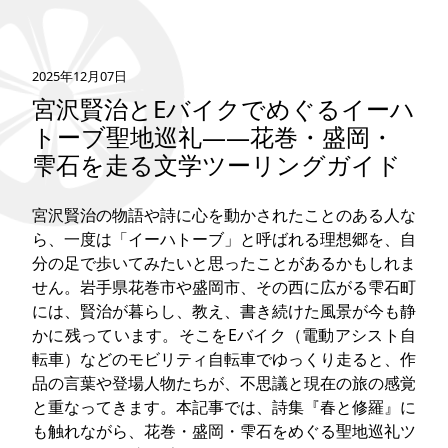
タグ
2025年12月07日
お問い合わせ
宮沢賢治とEバイクでめぐるイーハ
トーブ聖地巡礼――花巻・盛岡・
雫石を走る文学ツーリングガイド
宮沢賢治の物語や詩に心を動かされたことのある人な
ら、一度は「イーハトーブ」と呼ばれる理想郷を、自
分の足で歩いてみたいと思ったことがあるかもしれま
せん。岩手県花巻市や盛岡市、その西に広がる雫石町
には、賢治が暮らし、教え、書き続けた風景が今も静
かに残っています。そこをEバイク（電動アシスト自
転車）などのモビリティ自転車でゆっくり走ると、作
品の言葉や登場人物たちが、不思議と現在の旅の感覚
と重なってきます。本記事では、詩集『春と修羅』に
も触れながら、花巻・盛岡・雫石をめぐる聖地巡礼ツ