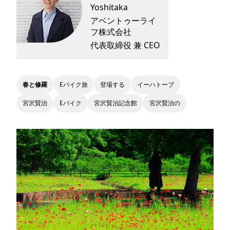
Yoshitaka
アベントゥーライ
フ株式会社
代表取締役 兼 CEO
春と修羅
Eバイク旅
登場する
イーハトーブ
宮沢賢治
Eバイク
宮沢賢治記念館
宮沢賢治の