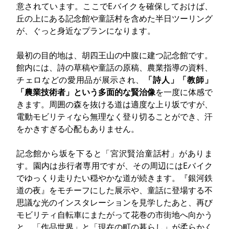
意されています。ここでEバイクを確保しておけば、
丘の上にある記念館や童話村を含めた半日ツーリング
が、ぐっと身近なプランになります。
最初の目的地は、胡四王山の中腹に建つ記念館です。
館内には、詩の草稿や童話の原稿、農業指導の資料、
チェロなどの愛用品が展示され、
「詩人」「教師」
「農業技術者」という多面的な賢治像
を一度に体感で
きます。周囲の森を抜ける道は適度な上り坂ですが、
電動モビリティなら無理なく登り切ることができ、汗
をかきすぎる心配もありません。
記念館から坂を下ると「宮沢賢治童話村」がありま
す。園内は歩行者専用ですが、その周辺にはEバイク
でゆっくり走りたい穏やかな道が続きます。『銀河鉄
道の夜』をモチーフにした展示や、童話に登場する不
思議な光のインスタレーションを見学したあと、再び
モビリティ自転車にまたがって花巻の市街地へ向かう
と、「作品世界」と「現在の町の暮らし」が柔らかく