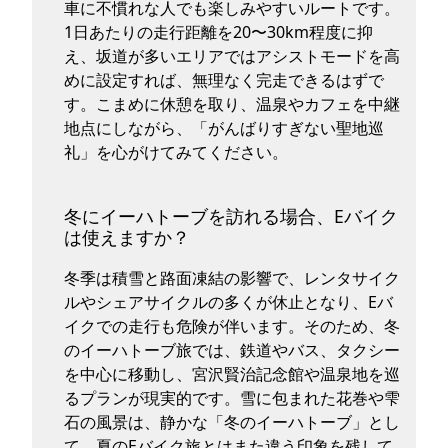
車に不慣れな人でも楽しみやすいルートです。
1日あたりの走行距離を20〜30km程度に抑
え、坂道が多いエリアではアシストモードを高
めに設定すれば、無理なく完走できるはずで
す。こまめに休憩を取り、温泉やカフェを中継
地点にしながら、「がんばりすぎない聖地巡
礼」を心がけてみてください。
冬にイーハトーブを訪れる場合、Eバイク
は使えますか？
冬季は積雪と路面凍結の影響で、レンタサイク
ルやシェアサイクルの多くが休止となり、Eバ
イクでの走行も危険が伴います。そのため、冬
のイーハトーブ旅では、鉄道やバス、タクシー
を中心に移動し、宮沢賢治記念館や温泉地を巡
るプランが現実的です。雪に包まれた花巻や雫
石の風景は、静かな「冬のイーハトーブ」とし
て、夏のEバイク旅とはまた違う印象を残して