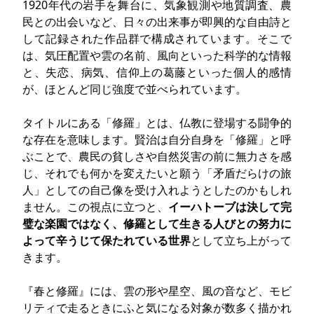
1920年代の岩手を舞台に、気象観測や地質調査、農
民との出会いなど、日々の出来事が即興的な自由詩と
して記録された作品群で構成されています。そこで
は、気圧配置や雲の名前、風向といった科学的な情報
と、失恋、病気、信仰上の葛藤といった個人的感情
が、ほとんど同じ強度で並べられています。
タイトルにある「修羅」とは、仏教に登場する闘争的
な存在を意味します。賢治は自分自身を「修羅」と呼
ぶことで、農民の貧しさや自然災害の前に無力さを感
じ、それでも何かを変えたいと願う「矛盾だらけの旅
人」としての自己像を受け入れようとしたのかもしれ
ません。この視点に立つと、
イーハトーブは決して完
璧な楽園ではなく、修羅として生きる人びとの努力に
よって辛うじて保たれている世界
として立ち上がって
きます。
『春と修羅』には、雲の形や星空、風の音など、モビ
リティで走るときにふと気になる対象が数多く描かれ