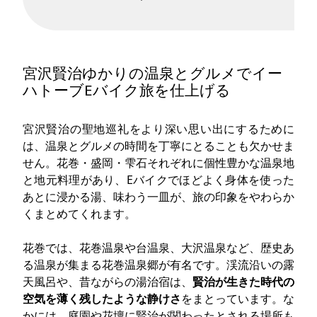
宮沢賢治ゆかりの温泉とグルメでイー
ハトーブEバイク旅を仕上げる
宮沢賢治の聖地巡礼をより深い思い出にするために
は、温泉とグルメの時間を丁寧にとることも欠かせま
せん。花巻・盛岡・雫石それぞれに個性豊かな温泉地
と地元料理があり、Eバイクでほどよく身体を使った
あとに浸かる湯、味わう一皿が、旅の印象をやわらか
くまとめてくれます。
花巻では、花巻温泉や台温泉、大沢温泉など、歴史あ
る温泉が集まる花巻温泉郷が有名です。渓流沿いの露
天風呂や、昔ながらの湯治宿は、
賢治が生きた時代の
空気を薄く残したような静けさ
をまとっています。な
かには、庭園や花壇に賢治が関わったとされる場所も