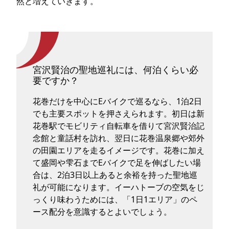
然と増えていきます。
宮沢賢治の聖地巡礼には、何泊くらい必
要ですか？
花巻だけを中心にEバイクで巡るなら、1泊2日
でも主要スポットを押さえられます。初日は新
花巻駅でモビリティ自転車を借りて宮沢賢治記
念館と童話村を訪れ、翌日に花巻温泉郷や郊外
の田園エリアを走るイメージです。花巻に加え
て盛岡や雫石までEバイクで足を伸ばしたい場
合は、2泊3日以上あると余裕を持った聖地巡
礼が可能になります。イーハトーブの空気をじ
っくり味わうためには、「1日1エリア」のペ
ース配分を意識するとよいでしょう。