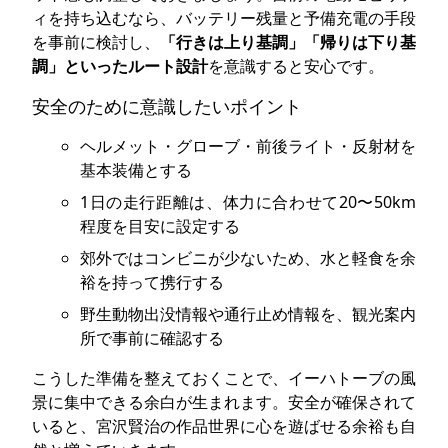
ィを持ち込むなら、バッテリー残量と予備充電の手段
を事前に検討し、
「行きは上り基調」「帰りは下り基
調」といったルート設計
を意識すると安心です。
安全のために意識したいポイント
ヘルメット・グローブ・前後ライト・反射材を
基本装備とする
1日の走行距離は、体力に合わせて20〜50km
程度を目安に設定する
郊外ではコンビニが少ないため、水と軽食を余
裕を持って携行する
野生動物出没情報や通行止め情報を、観光案内
所で事前に確認する
こうした準備を整えておくことで、イーハトーブの風
景に集中できる余白が生まれます。安全が確保されて
いると、宮沢賢治の作品世界に心を遊ばせる余裕も自