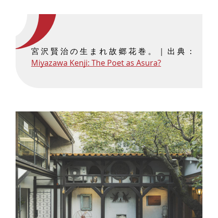
宮沢賢治の生まれ故郷花巻。｜出典：
Miyazawa Kenji: The Poet as Asura?