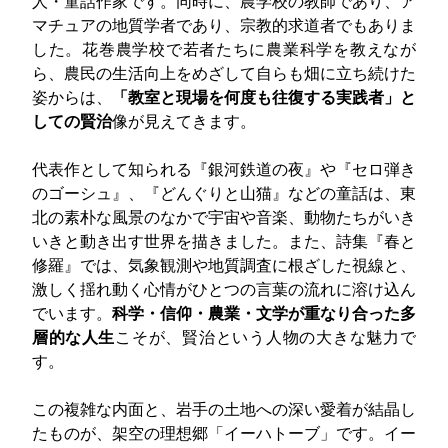
人・童話作家です。同時に、農学校の教師であり、ア
マチュアの地質学者であり、宗教的求道者でもありま
した。花巻農学校で若者たちに農業科学を教えなが
ら、農民の生活向上をめざして自らも畑に立ち続けた
姿からは、
「教室と現場を何度も往復する実践者」と
しての賢治
像が見えてきます。
代表作として知られる『銀河鉄道の夜』や『セロ弾き
のゴーシュ』、『どんぐりと山猫』などの童話は、東
北の素朴な風景のなかで宇宙や音楽、動物たちがいき
いきと動き出す世界を描きました。また、詩集『春と
修羅』では、気象観測や地質調査に根ざした視線と、
激しく揺れ動く心情がひとつの言葉の流れに溶け込ん
でいます。
科学・信仰・農業・文学が重なり合った多
層的な人生
こそが、賢治という人物の大きな魅力で
す。
この複雑な内面と、岩手の土地への深い愛着が結晶し
たものが、架空の理想郷「イーハトーブ」です。イー