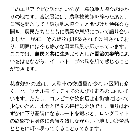
このエリアでぜひ訪れたいのが、羅須地人協会のゆか
りの地です。宮沢賢治は、農学校教師を辞めたあと、
自宅を開放して「羅須地人協会」と名づけた勉強会を
開き、農民たちとともに農業や思想について語り合い
ました。現在、その建物は移築されて公開されてお
り、周囲には今も静かな田園風景が広がっています。
ここでは、
農民と共に生きようとした賢治の姿勢
に思
いをはせながら、イーハトーブの風を肌で感じること
ができます。
花巻郊外の道は、大型車の交通量が少ない区間も多
く、パーソナルモビリティでのんびり走るのに向いて
います。ただし、コンビニや飲食店は市街地に比べて
少ないため、水分と軽食の携行は必須です。帰りはわ
ずかに下り基調になるルートを選ぶと、ロングライド
の終盤でも身体に余裕を残しながら、心地よい疲労感
とともに町へ戻ってくることができます。