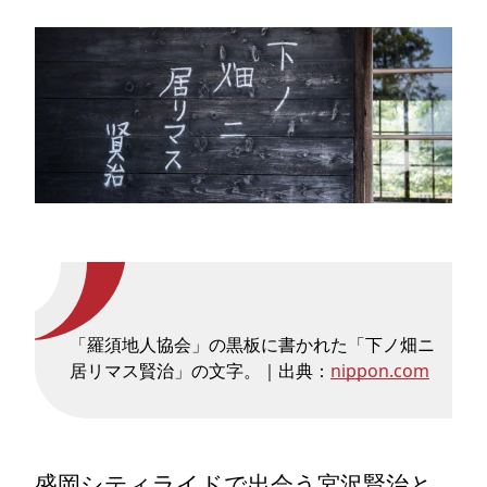
「羅須地人協会」の黒板に書かれた「下ノ畑ニ
居リマス賢治」の文字。｜出典：
nippon.com
盛岡シティライドで出会う宮沢賢治と