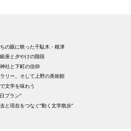
たちの眼に映った千駄木・根津
中銀座と夕やけの階段
津神社と下町の信仰
ャラリー、そして上野の美術館
メで文学を味わう
日プラン”
去と現在をつなぐ”動く文学散歩”