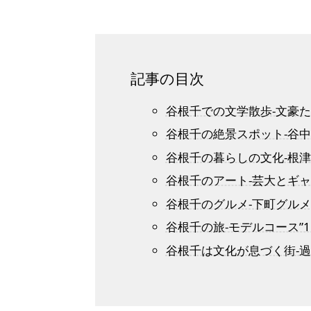
記事の目次
谷根千での文学散歩-文豪
谷根千の絶景スポット-谷
谷根千の暮らしの文化-根
谷根千のアート-芸大とギ
谷根千のグルメ-下町グル
谷根千の旅-モデルコース”1
谷根千は文化が息づく街-過