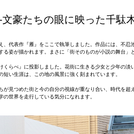
-文豪たちの眼に映った千駄
え、代表作『雁』をここで執筆しました。作品には、不忍
する姿が描かれます。まさに「街そのものが小説の舞台」
けくらべ』に投影しました。花街に生きる少女と少年の淡
の短い生涯は、この地の風景に強く刻まれています。
ちが見つめた街と今の自分の視線が重なり合い、時代を超
学の世界を走行している気分になれます。