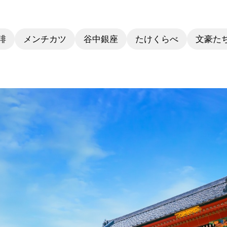
琲
メンチカツ
谷中銀座
たけくらべ
文豪た